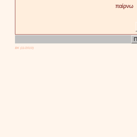
παίρνω
Π
ΒΚ (11/2010)